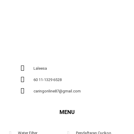
Laleesa
60 11-1329 6528
caringonline87@gmail.com
MENU
Water Filter
Pendaftaran Cuckoo