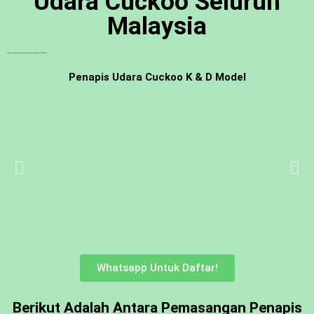
Udara Cuckoo Seluruh
Malaysia
Berikut Adalah Antara Pemasangan Penapis Udara Cuckoo Di Sebuah Syarikat Swasta
Penapis Udara Cuckoo K & D Model
Whatsapp Untuk Daftar!
Berikut Adalah Antara Pemasangan Penapis