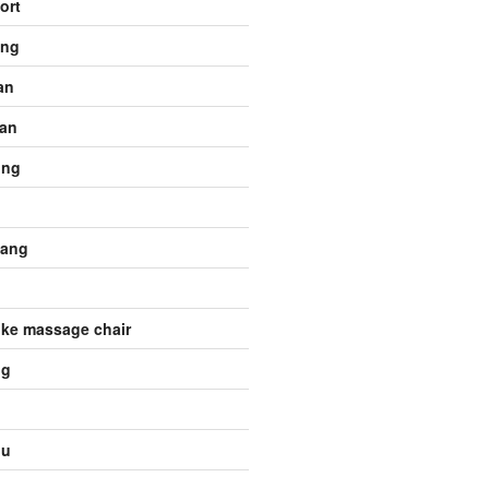
ort
ang
an
an
ong
nang
ke massage chair
ng
lu