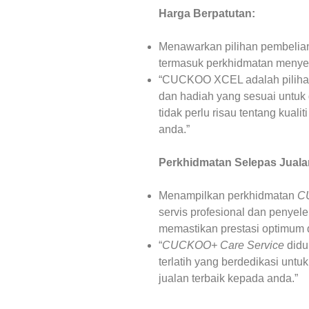
Harga Berpatutan:
Menawarkan pilihan pembelian
termasuk perkhidmatan menyel
“CUCKOO XCEL adalah pilihan
dan hadiah yang sesuai untuk d
tidak perlu risau tentang kual
anda.”
Perkhidmatan Selepas Juala
Menampilkan perkhidmatan
C
servis profesional dan penyel
memastikan prestasi optimum 
“
CUCKOO+ Care Service
didu
terlatih yang berdedikasi unt
jualan terbaik kepada anda.”