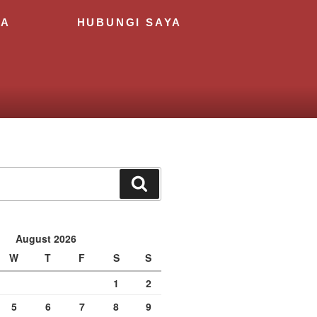
YA
HUBUNGI SAYA
August 2026
W
T
F
S
S
1
2
5
6
7
8
9