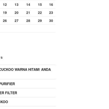
12
13
14
15
16
19
20
21
22
23
26
27
28
29
30
TS
 CUCKOO WARNA HITAM! ANDA
PURIFIER
R FILTER
CKOO