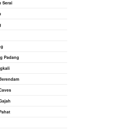
 Serai
u
g
ng
g Padang
gkali
Berendam
Caves
Gajah
Pahat