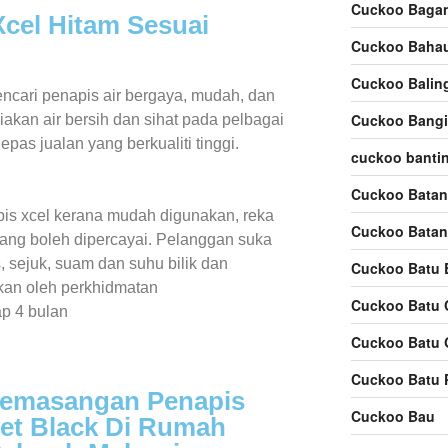
Cuckoo Bagan
cel Hitam Sesuai
Cuckoo Baha
Cuckoo Balin
ncari penapis air bergaya, mudah, dan
Cuckoo Bangi
akan air bersih dan sihat pada pelbagai
as jualan yang berkualiti tinggi.
cuckoo banti
Cuckoo Batan
is xcel kerana mudah digunakan, reka
Cuckoo Batan
yang boleh dipercayai. Pelanggan suka
, sejuk, suam dan suhu bilik dan
Cuckoo Batu 
ikan oleh perkhidmatan
Cuckoo Batu 
ap 4 bulan
Cuckoo Batu 
Cuckoo Batu 
Pemasangan Penapis
Cuckoo Bau
Jet Black Di Rumah