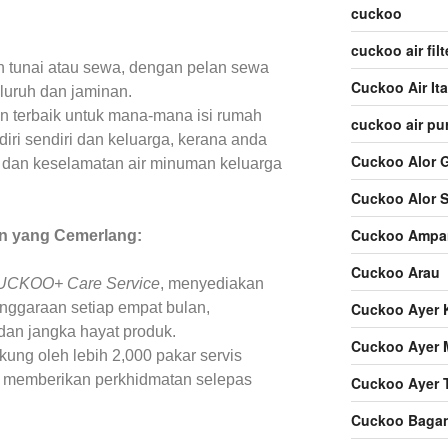
cuckoo
cuckoo air filt
 tunai atau sewa, dengan pelan sewa
Cuckoo Air It
uruh dan jaminan.
 terbaik untuk mana-mana isi rumah
cuckoo air pur
iri sendiri dan keluarga, kerana anda
Cuckoo Alor 
iti dan keselamatan air minuman keluarga
Cuckoo Alor S
Cuckoo Ampa
n yang Cemerlang:
Cuckoo Arau
UCKOO+ Care Service
, menyediakan
Cuckoo Ayer 
enggaraan setiap empat bulan,
dan jangka hayat produk.
Cuckoo Ayer 
kung oleh lebih 2,000 pakar servis
uk memberikan perkhidmatan selepas
Cuckoo Ayer 
Cuckoo Bagan