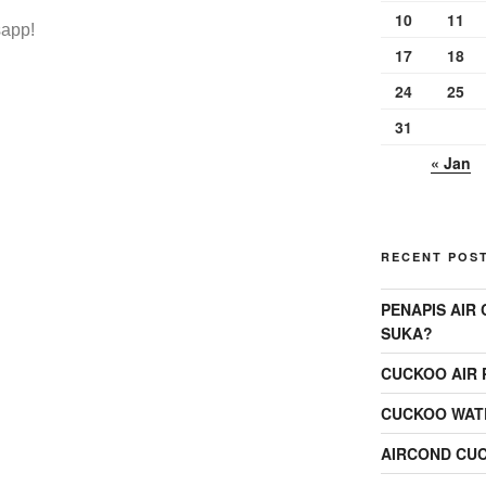
10
11
sapp!
17
18
24
25
31
« Jan
RECENT POS
PENAPIS AIR
SUKA?
CUCKOO AIR 
CUCKOO WATE
AIRCOND CU