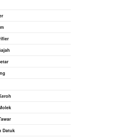
er
am
ifier
Gajah
etar
ng
Keroh
Molek
Tawar
 Datuk