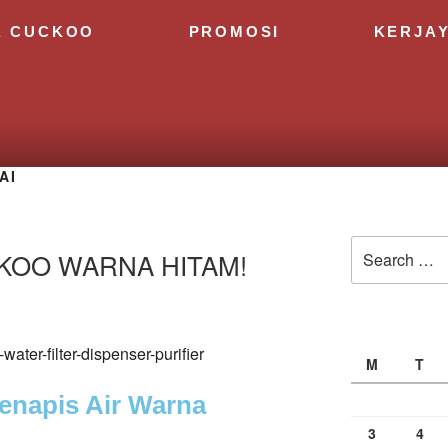
K CUCKOO
PROMOSI
KERJA
AI
CKOO WARNA HITAM!
M
T
napis Air Warna
3
4