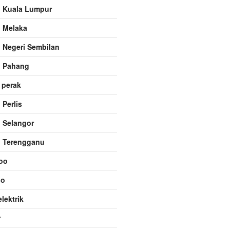
 Kuala Lumpur
 Melaka
 Negeri Sembilan
 Pahang
 perak
Perlis
 Selangor
 Terengganu
koo
oo
elektrik
r