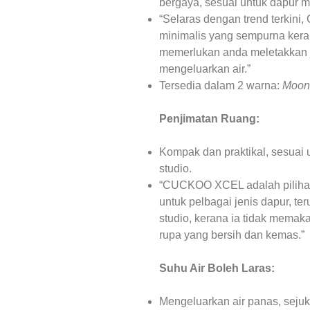
bergaya, sesuai untuk dapur 
“Selaras dengan trend terki
minimalis yang sempurna ker
memerlukan anda meletakkan j
mengeluarkan air.”
Tersedia dalam 2 warna:
Moon
Penjimatan Ruang:
Kompak dan praktikal, sesuai u
studio.
“CUCKOO XCEL adalah pilihan
untuk pelbagai jenis dapur, ter
studio, kerana ia tidak mema
rupa yang bersih dan kemas.”
Suhu Air Boleh Laras:
Mengeluarkan air panas, sejuk