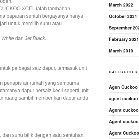
moden.
March 2022
ni, CUCKOO XCEL ialah tambahan
October 2021
ana paparan sentuh bergayanya hanya
ari untuk memilih suhu atau
September 20
 White
dan
Jet Black
.
February 2021
March 2019
ntuk pelbagai saiz dapur, termasuk unit
CATEGORIES
 penapis air rumah yang sempurna
Agen Cuckoo 
utamanya dapur bersaiz kecil seperti unit
agent cuckoo
kan ruang sambil memberikan dapur anda
Agent cuckoo
Agent cuckoo
Agent Cuckoo
, dan suhu bilik dengan satu sentuhan.