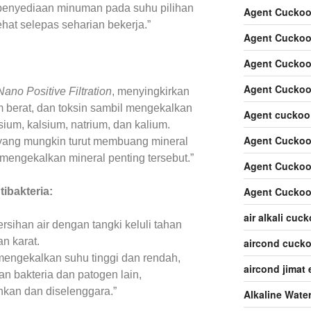
penyediaan minuman pada suhu pilihan
Agent Cuckoo
at selepas seharian bekerja.”
Agent Cuckoo
Agent Cuckoo
Agent Cuckoo
Nano Positive Filtration
, menyingkirkan
 berat, dan toksin sambil mengekalkan
Agent cuckoo
ium, kalsium, natrium, dan kalium.
Agent Cuckoo 
in yang mungkin turut membuang mineral
 mengekalkan mineral penting tersebut.”
Agent Cuckoo
Agent Cuckoo
tibakteria:
air alkali cuc
sihan air dengan tangki keluli tahan
n karat.
aircond cuck
 mengekalkan suhu tinggi dan rendah,
aircond jimat 
n bakteria dan patogen lain,
kan dan diselenggara.”
Alkaline Wate