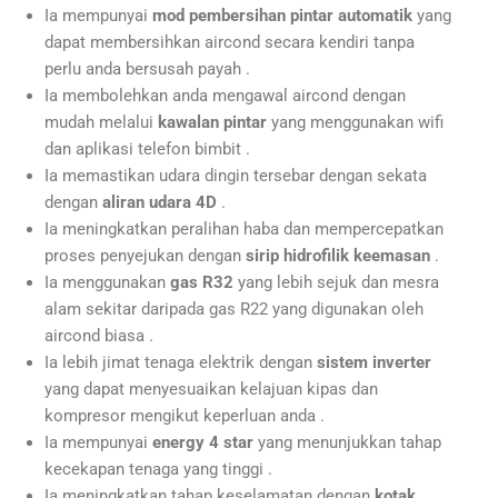
Ia mempunyai
mod pembersihan pintar automatik
yang
dapat membersihkan aircond secara kendiri tanpa
perlu anda bersusah payah .
Ia membolehkan anda mengawal aircond dengan
mudah melalui
kawalan pintar
yang menggunakan wifi
dan aplikasi telefon bimbit .
Ia memastikan udara dingin tersebar dengan sekata
dengan
aliran udara 4D
.
Ia meningkatkan peralihan haba dan mempercepatkan
proses penyejukan dengan
sirip hidrofilik keemasan
.
Ia menggunakan
gas R32
yang lebih sejuk dan mesra
alam sekitar daripada gas R22 yang digunakan oleh
aircond biasa .
Ia lebih jimat tenaga elektrik dengan
sistem inverter
yang dapat menyesuaikan kelajuan kipas dan
kompresor mengikut keperluan anda .
Ia mempunyai
energy 4 star
yang menunjukkan tahap
kecekapan tenaga yang tinggi .
Ia meningkatkan tahap keselamatan dengan
kotak