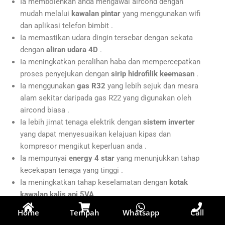
Ia membolehkan anda mengawal aircond dengan
mudah melalui
kawalan pintar
yang menggunakan wifi
dan aplikasi telefon bimbit .
Ia memastikan udara dingin tersebar dengan sekata
dengan
aliran udara 4D
.
Ia meningkatkan peralihan haba dan mempercepatkan
proses penyejukan dengan
sirip hidrofilik keemasan
.
Ia menggunakan
gas R32
yang lebih sejuk dan mesra
alam sekitar daripada gas R22 yang digunakan oleh
aircond biasa .
Ia lebih jimat tenaga elektrik dengan
sistem inverter
yang dapat menyesuaikan kelajuan kipas dan
kompresor mengikut keperluan anda .
Ia mempunyai
energy 4 star
yang menunjukkan tahap
kecekapan tenaga yang tinggi .
Ia meningkatkan tahap keselamatan dengan
kotak
kawalan kalis api 5VA
.
Ia melindungi aircond daripada kerosakan dengan
Home
Tempah
Whatsapp
Call
kabinet anti karat
.