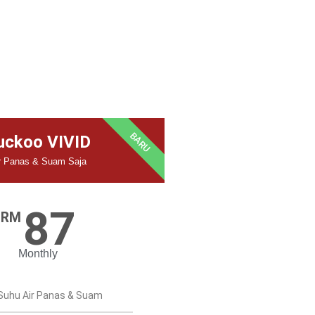
BARU
uckoo VIVID
r Panas & Suam Saja
87
RM
Monthly
Suhu Air Panas & Suam