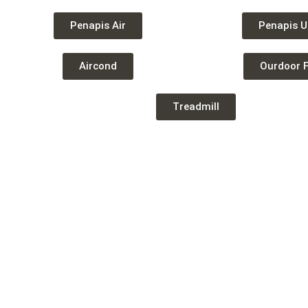
Penapis Air
Penapis U
Aircond
Ourdoor F
Treadmill