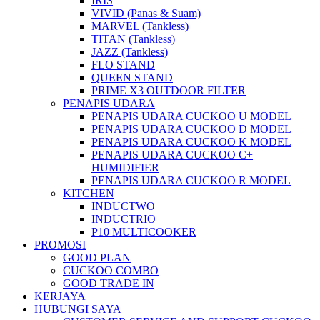
IRIS
VIVID (Panas & Suam)
MARVEL (Tankless)
TITAN (Tankless)
JAZZ (Tankless)
FLO STAND
QUEEN STAND
PRIME X3 OUTDOOR FILTER
PENAPIS UDARA
PENAPIS UDARA CUCKOO U MODEL
PENAPIS UDARA CUCKOO D MODEL
PENAPIS UDARA CUCKOO K MODEL
PENAPIS UDARA CUCKOO C+
HUMIDIFIER
PENAPIS UDARA CUCKOO R MODEL
KITCHEN
INDUCTWO
INDUCTRIO
P10 MULTICOOKER
PROMOSI
GOOD PLAN
CUCKOO COMBO
GOOD TRADE IN
KERJAYA
HUBUNGI SAYA