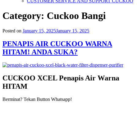
CUSTOMER SERVICE AND SUPPORT CUCKOO
Category:
Cuckoo Bangi
Posted on
January 15, 2025
January 15, 2025
PENAPIS AIR CUCKOO WARNA
HITAM! ANDA SUKA?
CUCKOO XCEL Penapis Air Warna
HITAM
Berminat? Tekan Button Whatsapp!