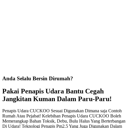
Anda Selalu Bersin Dirumah?
Pakai Penapis Udara Bantu Cegah
Jangkitan Kuman Dalam Paru-Paru!
Penapis Udara CUCKOO Sesuai Digunakan Dimana saja Contoh
Rumah Atau Pejabat! Kelebihan Penapis Udara CUCKOO Boleh
Memerangkap Bahan Toksik, Debu, Bulu Halus Yang Berterbangan
Di Udara! Teknologi Penapis Pm2.5 Yang Juga Digunakan Dalam