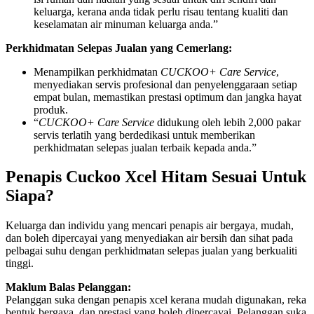
keluarga, kerana anda tidak perlu risau tentang kualiti dan
keselamatan air minuman keluarga anda.”
Perkhidmatan Selepas Jualan yang Cemerlang:
Menampilkan perkhidmatan
CUCKOO+ Care Service
,
menyediakan servis profesional dan penyelenggaraan setiap
empat bulan, memastikan prestasi optimum dan jangka hayat
produk.
“
CUCKOO+ Care Service
didukung oleh lebih 2,000 pakar
servis terlatih yang berdedikasi untuk memberikan
perkhidmatan selepas jualan terbaik kepada anda.”
Penapis Cuckoo Xcel Hitam Sesuai Untuk
Siapa?
Keluarga dan individu yang mencari penapis air bergaya, mudah,
dan boleh dipercayai yang menyediakan air bersih dan sihat pada
pelbagai suhu dengan perkhidmatan selepas jualan yang berkualiti
tinggi.
Maklum Balas Pelanggan:
Pelanggan suka dengan penapis xcel kerana mudah digunakan, reka
bentuk bergaya, dan prestasi yang boleh dipercayai. Pelanggan suka