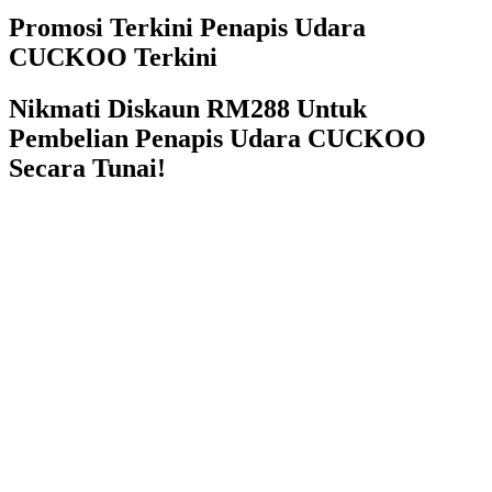
Promosi Terkini Penapis Udara
CUCKOO Terkini
Nikmati Diskaun RM288 Untuk
Pembelian Penapis Udara CUCKOO
Secara Tunai!