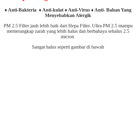
♦ Anti-Bakteria ♦ Anti-kulat ♦ Anti-Virus ♦ Anti- Bahan Yang
Menyebabkan Alergik
PM 2.5 Filter jauh lebih baik dari Hepa Filter. Ultra PM 2.5 mampu
memerangkap zarah yang lebih halus dan berbahaya sehalus 2.5
micron
Sangat halus seperti gambar di bawah