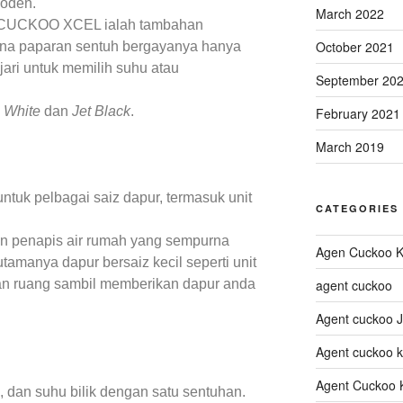
moden.
March 2022
ni, CUCKOO XCEL ialah tambahan
October 2021
ana paparan sentuh bergayanya hanya
ari untuk memilih suhu atau
September 20
 White
dan
Jet Black
.
February 2021
March 2019
ntuk pelbagai saiz dapur, termasuk unit
CATEGORIES
 penapis air rumah yang sempurna
Agen Cuckoo K
utamanya dapur bersaiz kecil seperti unit
agent cuckoo
kan ruang sambil memberikan dapur anda
Agent cuckoo 
Agent cuckoo 
Agent Cuckoo 
, dan suhu bilik dengan satu sentuhan.