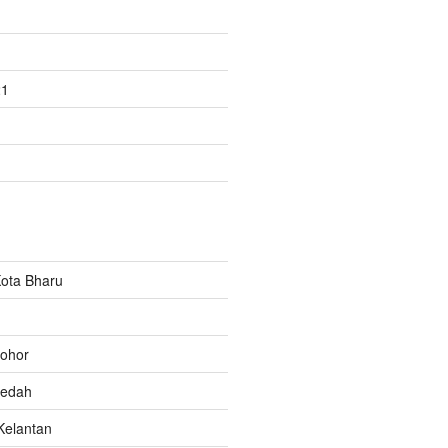
21
ota Bharu
Johor
kedah
Kelantan