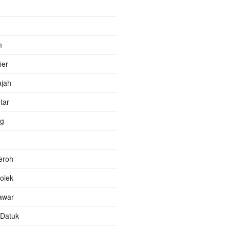
m
ier
ajah
tar
g
eroh
olek
awar
Datuk