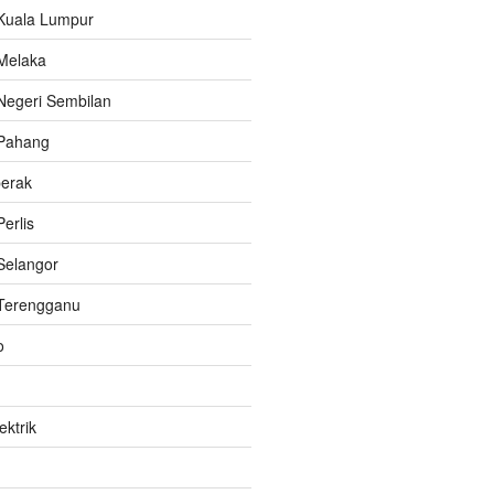
Kuala Lumpur
Melaka
Negeri Sembilan
Pahang
perak
erlis
Selangor
Terengganu
o
ektrik