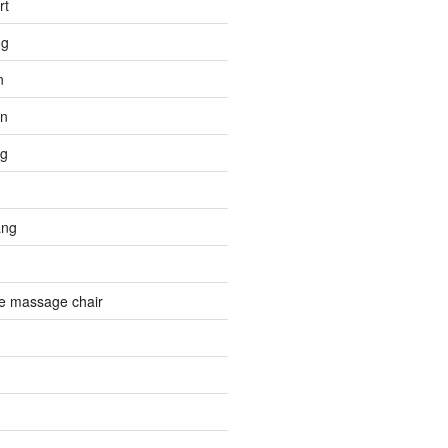
rt
ng
n
n
ng
ang
e massage chair