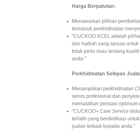
Harga Berpatutan:
Menawarkan pilihan pembelian
termasuk perkhidmatan menyel
“CUCKOO XCEL adalah pilihan
dan hadiah yang sesuai untuk d
tidak perlu risau tentang kual
anda.”
Perkhidmatan Selepas Juala
Menampilkan perkhidmatan
C
servis profesional dan penyel
memastikan prestasi optimum 
“
CUCKOO+ Care Service
didu
terlatih yang berdedikasi unt
jualan terbaik kepada anda.”