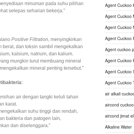
penyediaan minuman pada suhu pilihan
Agent Cuckoo 
at selepas seharian bekerja.”
Agent Cuckoo 
Agent Cuckoo 
Agent Cuckoo 
Nano Positive Filtration
, menyingkirkan
 berat, dan toksin sambil mengekalkan
Agent cuckoo 
ium, kalsium, natrium, dan kalium.
Agent Cuckoo P
in yang mungkin turut membuang mineral
 mengekalkan mineral penting tersebut.”
Agent Cuckoo 
Agent Cuckoo 
tibakteria:
air alkali cucko
sihan air dengan tangki keluli tahan
n karat.
aircond cuckoo
 mengekalkan suhu tinggi dan rendah,
aircond jimat el
n bakteria dan patogen lain,
kan dan diselenggara.”
Alkaline Water