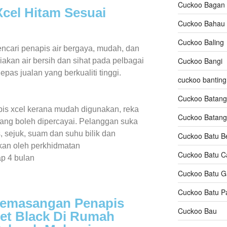
Cuckoo Bagan 
cel Hitam Sesuai
Cuckoo Bahau
Cuckoo Baling
ncari penapis air bergaya, mudah, dan
Cuckoo Bangi
akan air bersih dan sihat pada pelbagai
as jualan yang berkualiti tinggi.
cuckoo banting
Cuckoo Batan
is xcel kerana mudah digunakan, reka
Cuckoo Batangk
yang boleh dipercayai. Pelanggan suka
, sejuk, suam dan suhu bilik dan
Cuckoo Batu 
ikan oleh perkhidmatan
Cuckoo Batu C
ap 4 bulan
Cuckoo Batu G
Cuckoo Batu P
Pemasangan Penapis
Cuckoo Bau
Jet Black Di Rumah