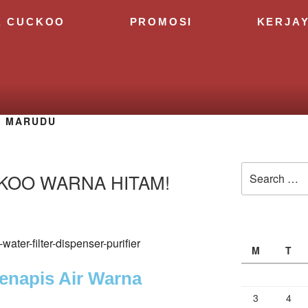
K CUCKOO
PROMOSI
KERJA
A MARUDU
CKOO WARNA HITAM!
M
T
napis Air Warna
3
4