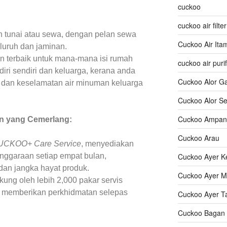
cuckoo
cuckoo air filter
 tunai atau sewa, dengan pelan sewa
Cuckoo Air Ita
uruh dan jaminan.
 terbaik untuk mana-mana isi rumah
cuckoo air purif
iri sendiri dan keluarga, kerana anda
Cuckoo Alor G
iti dan keselamatan air minuman keluarga
Cuckoo Alor Se
Cuckoo Ampan
n yang Cemerlang:
Cuckoo Arau
UCKOO+ Care Service
, menyediakan
Cuckoo Ayer K
enggaraan setiap empat bulan,
dan jangka hayat produk.
Cuckoo Ayer M
kung oleh lebih 2,000 pakar servis
uk memberikan perkhidmatan selepas
Cuckoo Ayer T
Cuckoo Bagan 