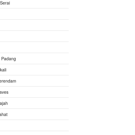
Serai
g Padang
ali
Berendam
aves
ajah
ahat