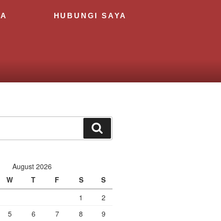
YA
HUBUNGI SAYA
August 2026
W
T
F
S
S
1
2
5
6
7
8
9