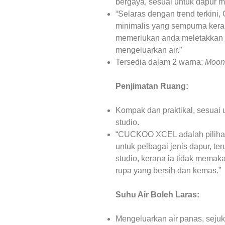
bergaya, sesuai untuk dapur 
“Selaras dengan trend terki
minimalis yang sempurna ker
memerlukan anda meletakkan j
mengeluarkan air.”
Tersedia dalam 2 warna:
Moon
Penjimatan Ruang:
Kompak dan praktikal, sesuai u
studio.
“CUCKOO XCEL adalah pilihan
untuk pelbagai jenis dapur, ter
studio, kerana ia tidak mema
rupa yang bersih dan kemas.”
Suhu Air Boleh Laras:
Mengeluarkan air panas, sejuk