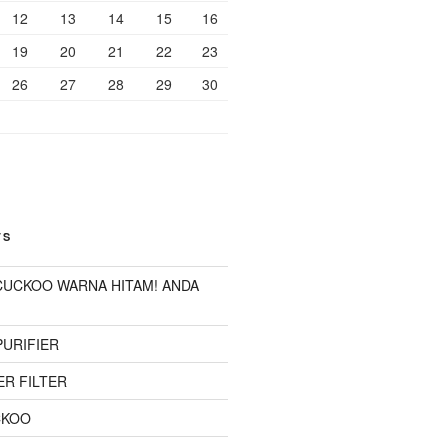
12
13
14
15
16
19
20
21
22
23
26
27
28
29
30
TS
 CUCKOO WARNA HITAM! ANDA
PURIFIER
R FILTER
CKOO