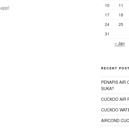
10
11
sapp!
17
18
24
25
31
« Jan
RECENT POS
PENAPIS AIR
SUKA?
CUCKOO AIR 
CUCKOO WATE
AIRCOND CU