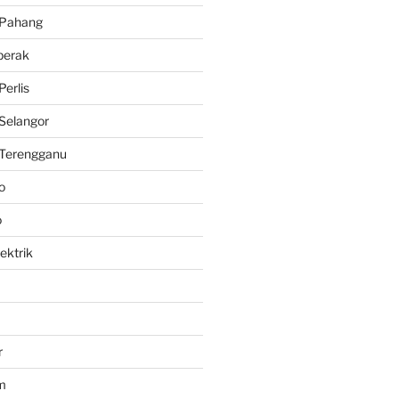
 Pahang
perak
erlis
Selangor
Terengganu
o
o
lektrik
r
m