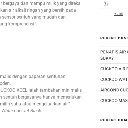
r bergaya dan mampu milik yang direka
31
n air alkali ringan yang bersih pada
« Jan
n sensor sentuh yang mudah dan
yang komprehensif.
RECENT POS
PENAPIS AIR
SUKA?
CUCKOO AIR 
imalis dengan paparan sentuhan
CUCKOO WATE
moden.
i, CUCKOO XCEL ialah tambahan minimalis
AIRCOND CU
n sentuh bergayanya hanya memerlukan
CUCKOO MAS
milih suhu atau mengeluarkan air.”
 White
dan
Jet Black
.
RECENT CO