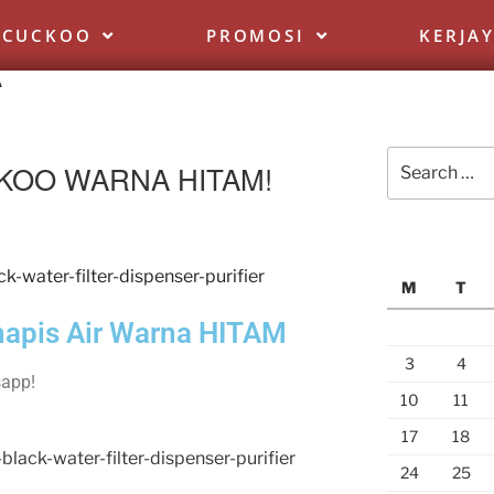
 CUCKOO
PROMOSI
KERJA
A
CKOO WARNA HITAM!
M
T
apis Air Warna HITAM
3
4
sapp!
10
11
17
18
24
25