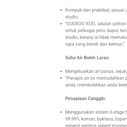
Kompak dan praktikal, sesuai u
studio.
“CUCKOO XCEL adalah pilihan
untuk pelbagai jenis dapur, ter
studio, kerana ia tidak mema
rupa yang bersih dan kemas.”
Suhu Air Boleh Laras:
Mengeluarkan air panas, sejuk
“Penapis air ini memudahkan 
anda, membolehkan anda bereha
Penapisan Canggih:
Menggunakan sistem
6-stage 
99.99% kuman, bakteria, logam
mineral penting seperti magnes