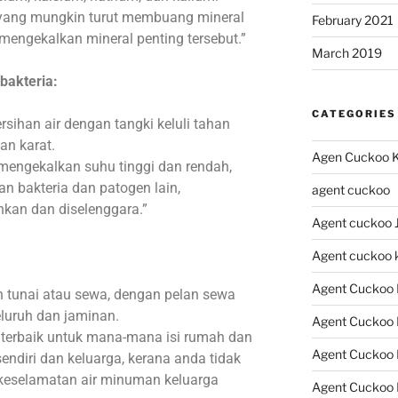
in yang mungkin turut membuang mineral
February 2021
 mengekalkan mineral penting tersebut.”
March 2019
bakteria:
CATEGORIES
sihan air dengan tangki keluli tahan
an karat.
Agen Cuckoo K
 mengekalkan suhu tinggi dan rendah,
n bakteria dan patogen lain,
agent cuckoo
kan dan diselenggara.”
Agent cuckoo 
Agent cuckoo 
Agent Cuckoo 
 tunai atau sewa, dengan pelan sewa
luruh dan jaminan.
Agent Cuckoo 
terbaik untuk mana-mana isi rumah dan
Agent Cuckoo
sendiri dan keluarga, kerana anda tidak
n keselamatan air minuman keluarga
Agent Cuckoo 