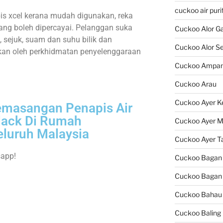
cuckoo air puri
s xcel kerana mudah digunakan, reka
yang boleh dipercayai. Pelanggan suka
Cuckoo Alor G
 sejuk, suam dan suhu bilik dan
Cuckoo Alor Se
ikan oleh perkhidmatan penyelenggaraan
Cuckoo Ampa
Cuckoo Arau
Cuckoo Ayer K
emasangan Penapis Air
lack Di Rumah
Cuckoo Ayer M
luruh Malaysia
Cuckoo Ayer T
sapp!
Cuckoo Bagan
Cuckoo Bagan 
Cuckoo Bahau
Cuckoo Baling