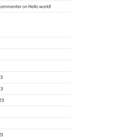
Commenter
on
Hello world!
23
23
23
21