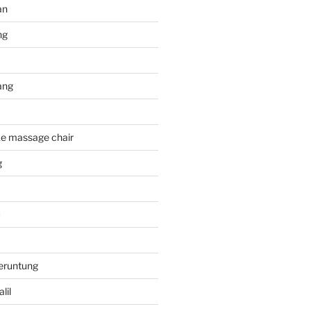
an
ng
ang
e massage chair
g
u
eruntung
lil