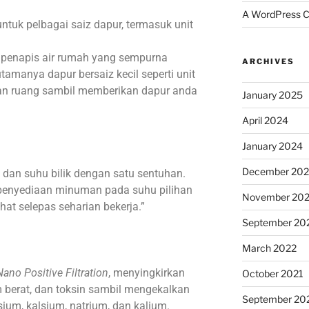
A WordPress 
ntuk pelbagai saiz dapur, termasuk unit
 penapis air rumah yang sempurna
ARCHIVES
utamanya dapur bersaiz kecil seperti unit
kan ruang sambil memberikan dapur anda
January 2025
April 2024
January 2024
December 20
, dan suhu bilik dengan satu sentuhan.
penyediaan minuman pada suhu pilihan
November 20
t selepas seharian bekerja.”
September 20
March 2022
Nano Positive Filtration
, menyingkirkan
October 2021
 berat, dan toksin sambil mengekalkan
September 20
ium, kalsium, natrium, dan kalium.