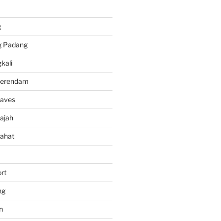
g
g Padang
kali
Berendam
Caves
ajah
ahat
rt
ng
n