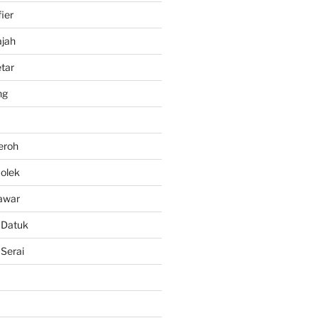
fier
ajah
tar
ng
eroh
olek
awar
 Datuk
Serai