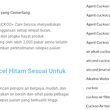
Agent Cuckoo
 yang Cemerlang:
Agent cuckoo 
UCKOO+ Care Service
, menyediakan
Agent Cuckoo P
enggaraan setiap empat bulan,
Agent Cuckoo 
dan jangka hayat produk.
g oleh lebih 2,000 pakar servis terlatih
Agent Cuckoo 
rikan perkhidmatan selepas jualan
air alkali cucko
aircond cucko
el Hitam Sesuai Untuk
aircond jimat e
Alkaline Water
cuckoo
ncari penapis air bergaya, mudah, dan
akan air bersih dan sihat pada pelbagai
cuckoo air filte
as jualan yang berkualiti tinggi.
Cuckoo Air Ita