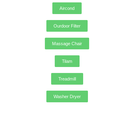
Aircond
Ourdoor Filter
Massage Chair
Tilam
Treadmill
Washer Dryer