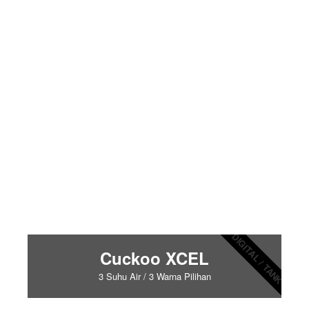
DIGITAL / TANK
Cuckoo XCEL
3 Suhu Air / 3 Warna Pilihan