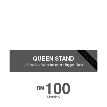
FOR OFFICE
QUEEN STAND
3 Suhu Air / Water Indicator / Biggest Tank
100
RM
Monthly