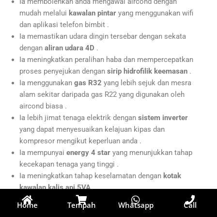
Ia membolehkan anda mengawal aircond dengan
mudah melalui
kawalan pintar
yang menggunakan wifi
dan aplikasi telefon bimbit .
Ia memastikan udara dingin tersebar dengan sekata
dengan
aliran udara 4D
.
Ia meningkatkan peralihan haba dan mempercepatkan
proses penyejukan dengan
sirip hidrofilik keemasan
.
Ia menggunakan
gas R32
yang lebih sejuk dan mesra
alam sekitar daripada gas R22 yang digunakan oleh
aircond biasa .
Ia lebih jimat tenaga elektrik dengan
sistem inverter
yang dapat menyesuaikan kelajuan kipas dan
kompresor mengikut keperluan anda .
Ia mempunyai
energy 4 star
yang menunjukkan tahap
kecekapan tenaga yang tinggi .
Ia meningkatkan tahap keselamatan dengan
kotak
kawalan kalis api 5VA
.
Ia melindungi aircond daripada kerosakan dengan
Home
Tempah
Whatsapp
Call
kabinet anti karat
.